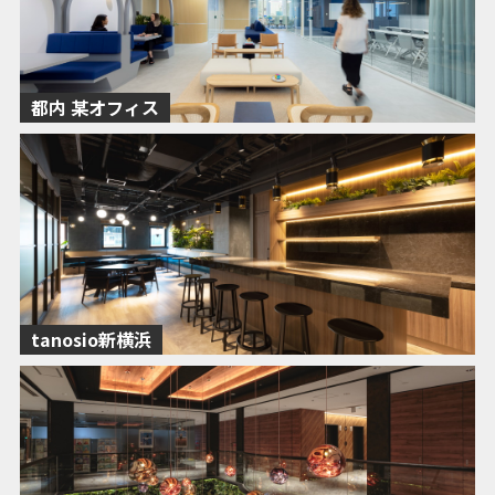
都内 某オフィス
tanosio新横浜