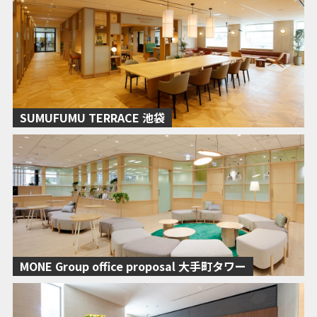
SUMUFUMU TERRACE 池袋
MONE Group office proposal 大手町タワー